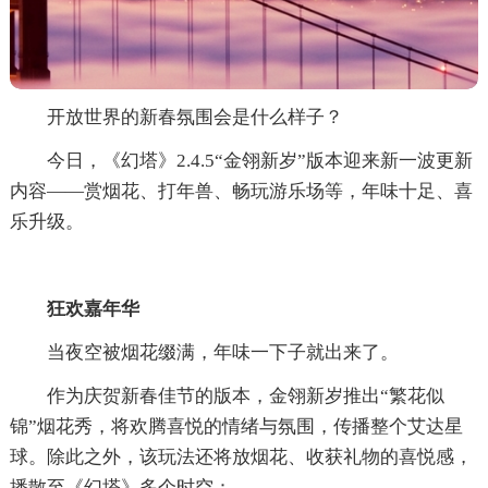
开放世界的新春氛围会是什么样子？
今日，《幻塔》2.4.5“金翎新岁”版本迎来新一波更新
内容——赏烟花、打年兽、畅玩游乐场等，年味十足、喜
乐升级。
狂欢嘉年华
当夜空被烟花缀满，年味一下子就出来了。
作为庆贺新春佳节的版本，金翎新岁推出“繁花似
锦”烟花秀，将欢腾喜悦的情绪与氛围，传播整个艾达星
球。除此之外，该玩法还将放烟花、收获礼物的喜悦感，
播散至《幻塔》多个时空：