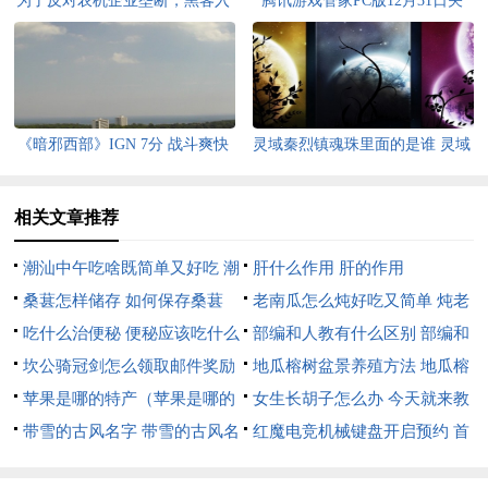
为了反对农机企业垄断，黑客入
腾讯游戏管家PC版12月31日关
侵了拖拉机系统玩《DOOM》
停：游戏加速没了
《暗邪西部》IGN 7分 战斗爽快
灵域秦烈镇魂珠里面的是谁 灵域
流畅但堆怪严重
简介
相关文章推荐
潮汕中午吃啥既简单又好吃 潮
肝什么作用 肝的作用
汕中午吃什么
桑葚怎样储存 如何保存桑葚
老南瓜怎么炖好吃又简单 炖老
吃什么治便秘 便秘应该吃什么
南瓜方法介绍
部编和人教有什么区别 部编和
坎公骑冠剑怎么领取邮件奖励
人教版一样的吗
地瓜榕树盆景养殖方法 地瓜榕
坎公骑冠剑领取邮件奖励操作步
苹果是哪的特产（苹果是哪的
树怎么养
女生长胡子怎么办 今天就来教
骤
特产水果）
带雪的古风名字 带雪的古风名
大家一些解决的方法
红魔电竞机械键盘开启预约 首
字两个字
发价格899元